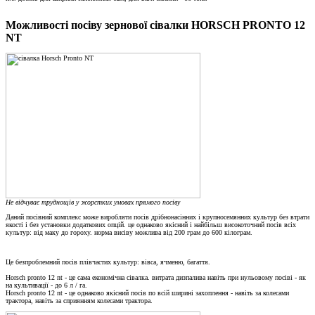
Можливості посіву зернової сівалки HORSCH PRONTO 12
NT
Не відчуває труднощів у жорстких умовах прямого посіву
Даний посівний комплекс може виробляти посів дрібнонасінних і крупносемянних культур без втрати
якості і без установки додаткових опцій. це однаково якісний і найбільш високоточний посів всіх
культур: від маку до гороху. норма висіву можлива від 200 грам до 600 кілограм.
Це безпроблемний посів плівчастих культур: вівса, ячменю, багаття.
Horsch pronto 12 nt - це сама економічна сівалка. витрата дизпалива навіть при нульовому посіві - як
на культивації - до 6 л / га.
Horsch pronto 12 nt - це однаково якісний посів по всій ширині захоплення - навіть за колесами
трактора, навіть за сприянням колесами трактора.