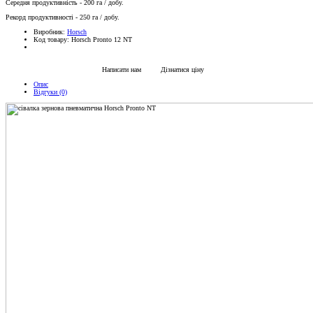
Середня продуктивність - 200 га / добу.
Рекорд продуктивності - 250 га / добу.
Виробник:
Horsсh
Код товару:
Horsch Pronto 12 NT
Написати нам
Дізнатися ціну
Опис
Відгуки (0)