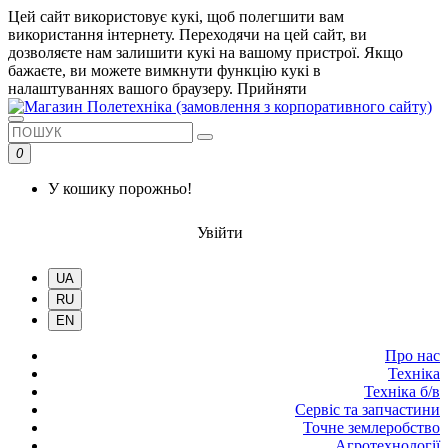
Цей сайт використовує кукі, щоб полегшити вам
використання інтернету. Переходячи на цей сайт, ви
дозволяєте нам залишити кукі на вашому пристрої. Якщо
бажаєте, ви можете вимкнути функцію кукі в
налаштуваннях вашого браузеру.
Прийняти
0
У кошику порожньо!
Увійти
UA
RU
EN
Про нас
Техніка
Техніка б/в
Сервіс та запчастини
Точне землеробство
Агротехнології