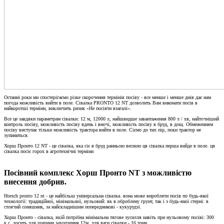
Останні роки ми спостерігаємо різке скорочення термінів посіву - все менше і менше днів дає нам
погода можливість вийти в поле. Сівалка PRONTO 12 NT дозволить Вам виконати посів в
найкоротші терміни, виключить ризик «Не посіяти взагалі».
Все це завдяки параметрам сівалки: 12 м, 12000 л, найшвидше завантаження 800 л / хв, найточніший
контроль посіву, можливість посіву вдень і вночі, можливість посіву в бруд, в дощ. Обмеженням
посіву виступає тільки можливість трактора вийти в поле. Сіємо до тих пір, поки трактор не
зупиниться.
Хорш Пронто 12 NT - це сівалка, яка сіє в бруд ранньою весною ця сівалка перша вийде в поле. ця
сівалка посіє горох в агротехнічні терміни
Посівний комплекс Хорш Пронто NT з можливістю
внесення добрив.
Horsch pronto 12 nt - це найбільш універсальна сівалка. вона може виробляти посів по будь-якої
технології: традиційної, мінімальної, нульовий: як в оброблену грунт, так і з будь-якої стерні: в
стоячий соняшник, за найскладнішим попередникові - кукурудзі.
Хорш Пронто - сівалка, якій потрібна мінімальна тягове зусилля навіть при нульовому посіві: 300
к.с. досить для ширини захоплення 12м, для ваги сівалки - 16 тонн