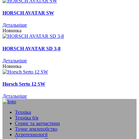
HORSCH AVATAR SW
Детальніше
Новинка
HORSCH AVATAR SD 3-8
Детальніше
Новинка
Horsch Serto 12 SW
Детальніше
Техніка
Техніка б/в
Сервіс та запчастини
Точне землеробство
Агротехнології