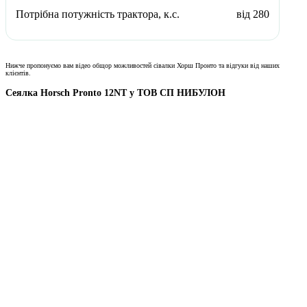
Потрібна потужність трактора, к.с.
від 280
Нижче пропонуємо вам відео общор можливостей сівалки Хорш Пронто та відгуки від наших
клієнтів.
Сеялка Horsch Pronto 12NT у ТОВ СП НИБУЛОН