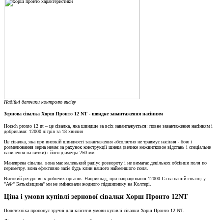
Надійні датчики контролю висіву
Зернова сівалка Хорш Пронто 12
NT
- швидке
завантаження насінням
Horsch pronto 12 nt – це сівалка, яка швидше за всіх завантажується: повне завантаження насінням і
добривами: 12000 літрів за 18 хвилин
Це сівалка, яка при високій швидкості завантаження абсолютно не травмує насіння - бою і
розмелювання зерна немає за рахунок конструкції шнека (велике межвитковое відстань і спеціальне
напилення на витки) і його діаметра 250 мм.
Маневрена сівалка. вона має маленький радіус розвороту і не вимагає декількох обсівши поля по
периметру. вона ефективно засіє будь клин вашого найменшого поля.
Високий ресурс всіх робочих органів. Наприклад, при напрацюванні 12000 Га на нашій сівалці у
"АФ" Батьківщина" ми не змінювали жодного підшипнику на Колтері.
Ціна і умови купівлі зернової сівалки Хорш Пронто 12NT
Полетехніка пропонує зручні для клієнтів умови купівлі сівалки Хорш Пронто 12 NT.