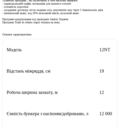
Лізингові програми
, які включають в себе наступні переваги: ​​
- індивідуальний графік погашення для кожного клієнта
- сезонність відсотків
- укладення договору після поданих всіх документів вже через 5 банківських днів
- мінімальний аванс, від 20% можливий навіть нульовий аванс
Програми кредитування
від провідних банків України
Програма Trade In
обмін старої техніки на нову.
Основні характеристики
Модель
12NT
Відстань міжряддя, см
19
Робоча ширина захвату, м
12
Ємність бункера з насінням/добривами, л
12 000