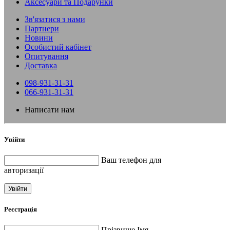
Аксесуари та Подарунки
Зв'язатися з нами
Партнери
Новини
Особистий кабінет
Опитування
Доставка
098-931-31-31
066-931-31-31
Написати нам
Увійти
Ваш телефон для
авторизації
Увійти
Реєстрація
Прізвище Імя