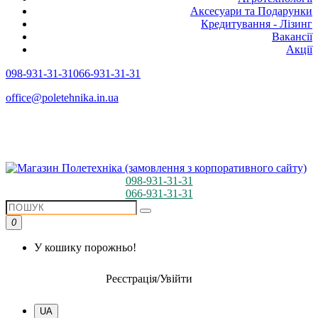
Аксесуари та Подарунки
Кредитування - Лізинг
Вакансії
Акції
098-931-31-31
066-931-31-31
office@poletehnika.in.ua
098-931-31-31
066-931-31-31
0
У кошику порожньо!
Реєстрація/Увійти
UA