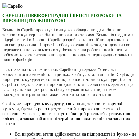
CAPELLO: ПІВВІКОВІ ТРАДИЦІЇ ЯКОСТІ РОЗРОБКИ ТА
ВИРОБНИЦТВА ЖНИВАРОК!
Компанія Capello проектує і випускає обладнання для збирання
зернових культур вже більше половини сторіччя. Компанія є одним з
лідерів галузі в Європі. Capello розробляє та постійно вдосконалює
високопродуктивні і прості в обслуговуванні жатки, які довели свою
перевагу на полях всього світу. Безперервна робота з поліпшення
робочих характеристик жниварок — це одна з першорядних завдань
наших фахівців.
Незаперечна якість жниварок Capello підтверджує їх висока
конкурентоспроможність на ринках країн усіх континентів. Скрізь, де
вирощують кукурудзу, соняшник, зернові і кормові культури, бренд
Capello представлений широкій дилерській і сервісною мережею, що
гарантує найвищий рівень обслуговування клієнтів, а також
найкоротші терміни поставки техніки та запасних частин.
Скрізь, де вирощують кукурудзу, соняшник, зернові та кормові
культури, бренд Capello представлений широкою дилерською і
сервісною мережею, що гарантує найвищий рівень обслуговування
клієнтів, а також найкоротші терміни поставки техніки та запасних
частин.
Всі виробничі етапи здійснюються на підприємстві в Кунео - це