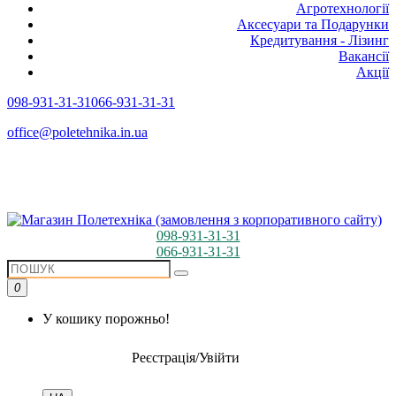
Агротехнології
Аксесуари та Подарунки
Кредитування - Лізинг
Вакансії
Акції
098-931-31-31
066-931-31-31
office@poletehnika.in.ua
098-931-31-31
066-931-31-31
0
У кошику порожньо!
Реєстрація/Увійти