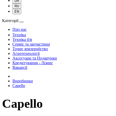
UA
RU
EN
Категорії
Про нас
Техніка
Техніка б/в
Сервіс та запчастини
Точне землеробство
Агротехнології
Аксесуари та Подарунки
Кредитування - Лізинг
Вакансії
Виробники
Capello
Capello