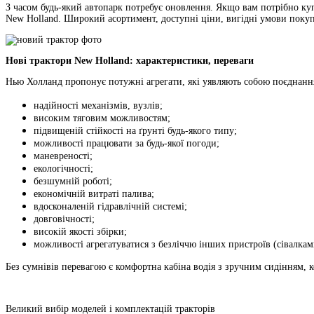
З часом будь-який автопарк потребує оновлення. Якщо вам потрібно ку
New Holland. Широкий асортимент, доступні ціни, вигідні умови покуп
Нові трактори New Holland: характеристики, переваги
Нью Холланд пропонує потужні агрегати, які уявляють собою поєднання
надійності механізмів, вузлів;
високим тяговим можливостям;
підвищеній стійкості на ґрунті будь-якого типу;
можливості працювати за будь-якої погоди;
маневреності;
екологічності;
безшумній роботі;
економічній витраті палива;
вдосконаленій гідравлічній системі;
довговічності;
високій якості збірки;
можливості агрегатуватися з безліччю інших пристроїв (сівалка
Без сумнівів перевагою є комфортна кабіна водія з зручним сидінням,
Великий вибір моделей і комплектацій тракторів