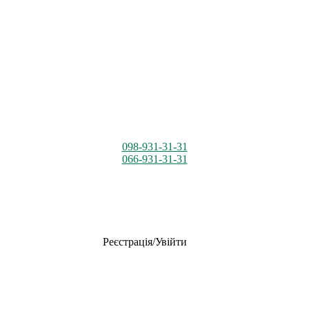
098-931-31-31
066-931-31-31
Реєстрація/Увійти