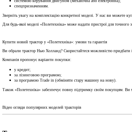
системою керування двигуном (механічна або електронна);
спецпризначенням.
Зверніть увагу на комплектацію конкретної моделі. У нас ви можете куп
Для будь-якої моделі «Полетехніка» може надати пристрої для точного з
Купити новий трактор у «Полетехніка»: умови та гарантія
Ви обрали трактор Нью Холланд? Скористайтеся можливістю придбати 
Компанія пропонує варіанти покупки:
у кредит;
за лізинговою програмою;
за програмою Trade in (обміняти стару машину на нову).
Також «Полетехніка» забезпечує повну підтримку своїм покупцям. Ви м
Відео огляди популярних моделей тракторів