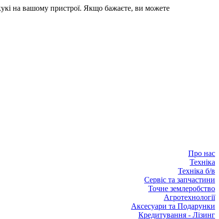
кукі на вашому пристрої. Якщо бажаєте, ви можете
Про нас
Техніка
Техніка б/в
Сервіс та запчастини
Точне землеробство
Агротехнології
Аксесуари та Подарунки
Кредитування - Лізинг