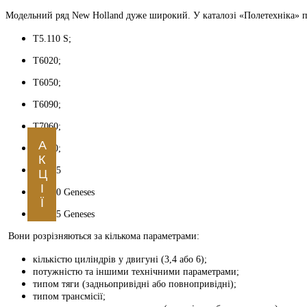
Модельний ряд New Holland дуже широкий. У каталозі «Полетехніка» п
T5.110 S;
T6020;
T6050;
T6090;
T7060;
А
Т7070;
К
T7.315
Ц
І
T8.410 Geneses
Ї
T8.435 Geneses
Вони розрізняються за кількома параметрами:
кількістю циліндрів у двигуні (3,4 або 6);
потужністю та іншими технічними параметрами;
типом тяги (задньопривідні або повнопривідні);
типом трансмісії;