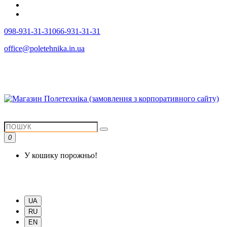
098-931-31-31
066-931-31-31
office@poletehnika.in.ua
0
У кошику порожньо!
UA
RU
EN