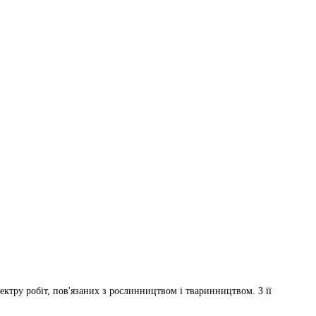
ктру робіт, пов'язаних з рослинництвом і тваринництвом. З її