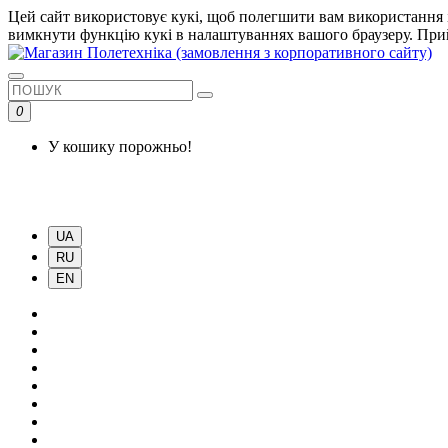
Цей сайт використовує кукі, щоб полегшити вам використання і
вимкнути функцію кукі в налаштуваннях вашого браузеру.
При
0
У кошику порожньо!
UA
RU
EN