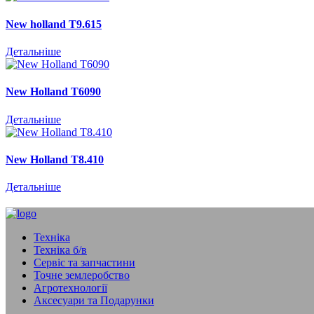
New holland Т9.615
Детальніше
New Holland T6090
Детальніше
New Holland T8.410
Детальніше
Техніка
Техніка б/в
Сервіс та запчастини
Точне землеробство
Агротехнології
Аксесуари та Подарунки