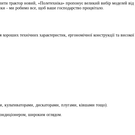
пити трактор новий, «Полетехніка» пропонує великий вибір моделей від о
ки - ми робимо все, щоб ваше господарство процвітало.
 хороших технічних характеристик, ергономічної конструкції та високо
ми, культиваторами, дискаторами, плугами, ківшами тощо).
 кондиціонером, широким оглядом.