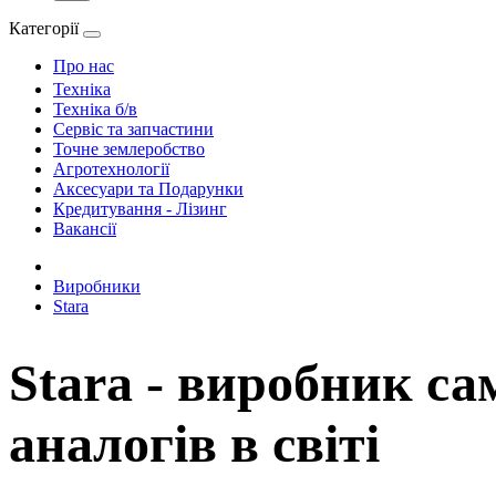
Категорії
Про нас
Техніка
Техніка б/в
Сервіс та запчастини
Точне землеробство
Агротехнології
Аксесуари та Подарунки
Кредитування - Лізинг
Вакансії
Виробники
Stara
Stara - виробник с
аналогів в світі