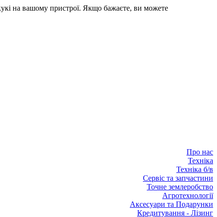
кукі на вашому пристрої. Якщо бажаєте, ви можете
Про нас
Техніка
Техніка б/в
Сервіс та запчастини
Точне землеробство
Агротехнології
Аксесуари та Подарунки
Кредитування - Лізинг