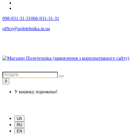
098-931-31-31
066-931-31-31
office@poletehnika.in.ua
0
У кошику порожньо!
UA
RU
EN