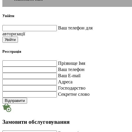
Увійти
Ваш телефон для
авторизації
Увійти
Реєстрація
Прізвище Імя
Ваш телефон
Ваш E-mail
Адреса
Господарство
Секретне слово
Відправити
Замовити обслуговування