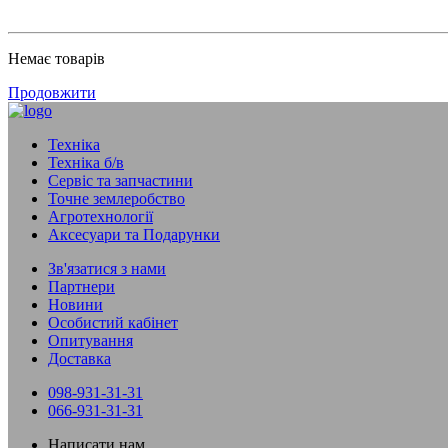
Немає товарів
Продовжити
Техніка
Техніка б/в
Сервіс та запчастини
Точне землеробство
Агротехнології
Аксесуари та Подарунки
Зв'язатися з нами
Партнери
Новини
Особистий кабінет
Опитування
Доставка
098-931-31-31
066-931-31-31
Написати нам