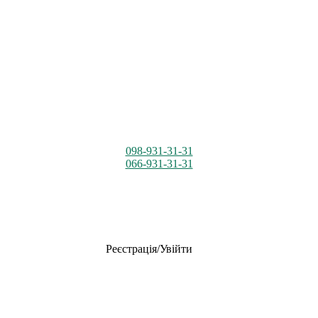
098-931-31-31
066-931-31-31
Реєстрація/Увійти