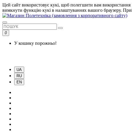
Цей сайт використовує кукі, щоб полегшити вам використання і
вимкнути функцію кукі в налаштуваннях вашого браузеру.
При
0
У кошику порожньо!
UA
RU
EN