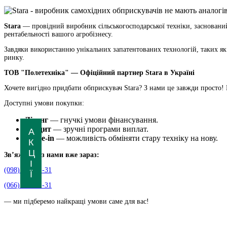
Stara
— провідний виробник сільськогосподарської техніки, заснований
рентабельності вашого агробізнесу.
Завдяки використанню унікальних запатентованих технологій, таких як 
ринку.
ТОВ "Полетехніка" — Офіційний партнер Stara в Україні
Хочете вигідно придбати обприскувач Stara? З нами це завжди просто! 
Доступні умови покупки:
Лізинг
— гнучкі умови фінансування.
Кредит
— зручні програми виплат.
А
Trade-in
— можливість обміняти стару техніку на нову.
К
Ц
Зв’яжіться з нами вже зараз:
І
(098) 931-31-31
Ї
(066) 931-31-31
— ми підберемо найкращі умови саме для вас!