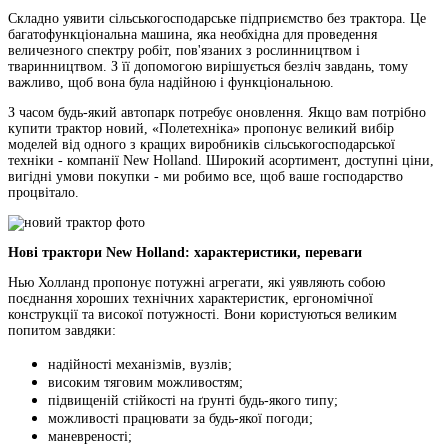
Складно уявити сільськогосподарське підприємство без трактора. Це
багатофункціональна машина, яка необхідна для проведення
величезного спектру робіт, пов'язаних з рослинництвом і
тваринництвом. З її допомогою вирішується безліч завдань, тому
важливо, щоб вона була надійною і функціональною.
З часом будь-який автопарк потребує оновлення. Якщо вам потрібно
купити трактор новий, «Полетехніка» пропонує великий вибір
моделей від одного з кращих виробників сільськогосподарської
техніки - компанії New Holland. Широкий асортимент, доступні ціни,
вигідні умови покупки - ми робимо все, щоб ваше господарство
процвітало.
Нові трактори New Holland: характеристики, переваги
Нью Холланд пропонує потужні агрегати, які уявляють собою
поєднання хороших технічних характеристик, ергономічної
конструкції та високої потужності. Вони користуються великим
попитом завдяки:
надійності механізмів, вузлів;
високим тяговим можливостям;
підвищеній стійкості на ґрунті будь-якого типу;
можливості працювати за будь-якої погоди;
маневреності;