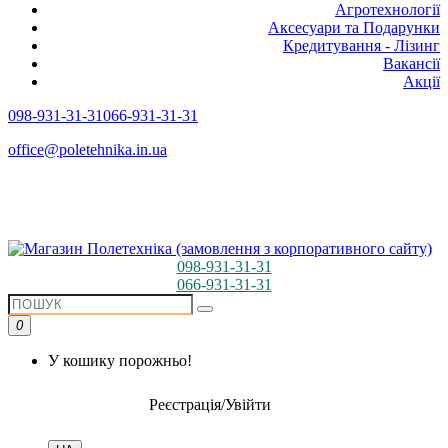
Агротехнології
Аксесуари та Подарунки
Кредитування - Лізинг
Вакансії
Акції
098-931-31-31
066-931-31-31
office@poletehnika.in.ua
098-931-31-31
066-931-31-31
0
У кошику порожньо!
Реєстрація/Увійти