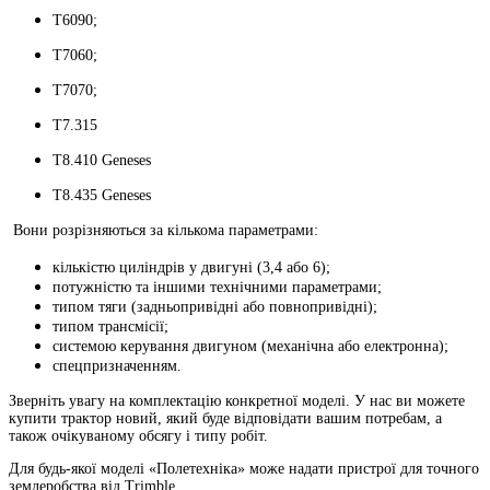
T6090;
T7060;
Т7070;
T7.315
T8.410 Geneses
T8.435 Geneses
Вони розрізняються за кількома параметрами:
кількістю циліндрів у двигуні (3,4 або 6);
потужністю та іншими технічними параметрами;
типом тяги (задньопривідні або повнопривідні);
типом трансмісії;
системою керування двигуном (механічна або електронна);
спецпризначенням.
Зверніть увагу на комплектацію конкретної моделі. У нас ви можете
купити трактор новий, який буде відповідати вашим потребам, а
також очікуваному обсягу і типу робіт.
Для будь-якої моделі «Полетехніка» може надати пристрої для точного
землеробства від Trimble.