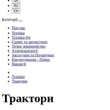
UA
RU
EN
Категорії
Про нас
Техніка
Техніка б/в
Сервіс та запчастини
Точне землеробство
Агротехнології
Аксесуари та Подарунки
Кредитування - Лізинг
Вакансії
Техніка
Трактори
Трактори