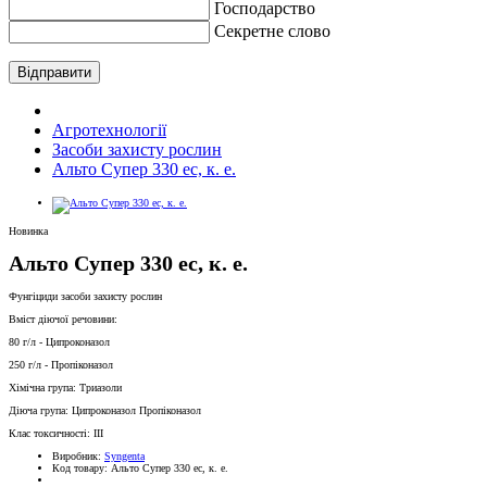
Господарство
Секретне слово
Відправити
Агротехнології
Засоби захисту рослин
Альто Супер 330 ес, к. е.
Новинка
Альто Супер 330 ес, к. е.
Фунгіциди засоби захисту рослин
Вміст діючої речовини:
80 г/л - Ципроконазол
250 г/л - Пропіконазол
Хімічна група: Триазоли
Діюча група: Ципроконазол Пропіконазол
Клас токсичності: III
Виробник:
Syngenta
Код товару:
Альто Супер 330 ес, к. е.