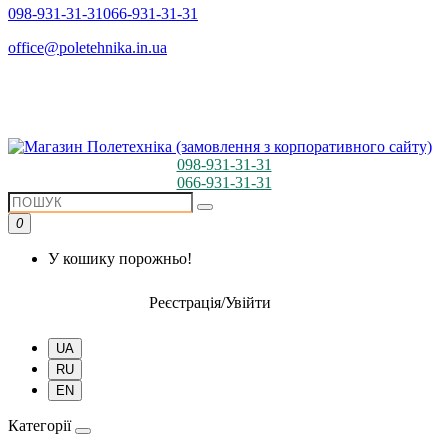
098-931-31-31
066-931-31-31
office@poletehnika.in.ua
098-931-31-31
066-931-31-31
0
У кошику порожньо!
Реєстрація/Увійти
UA
RU
EN
Категорії