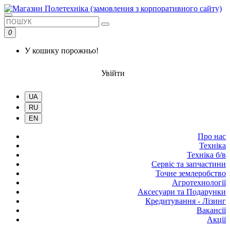
0
У кошику порожньо!
Увійти
UA
RU
EN
Про нас
Техніка
Техніка б/в
Сервіс та запчастини
Точне землеробство
Агротехнології
Аксесуари та Подарунки
Кредитування - Лізинг
Вакансії
Акції