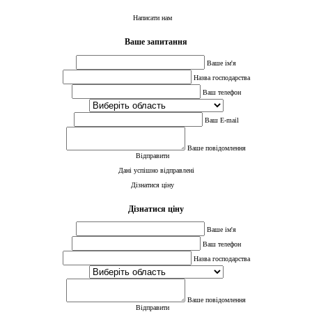
Написати нам
Ваше запитання
Ваше ім'я
Назва господарства
Ваш телефон
Ваш E-mail
Ваше повідомлення
Відправити
Дані успішно відправлені
Дізнатися ціну
Дізнатися ціну
Ваше ім'я
Ваш телефон
Назва господарства
Ваше повідомлення
Відправити