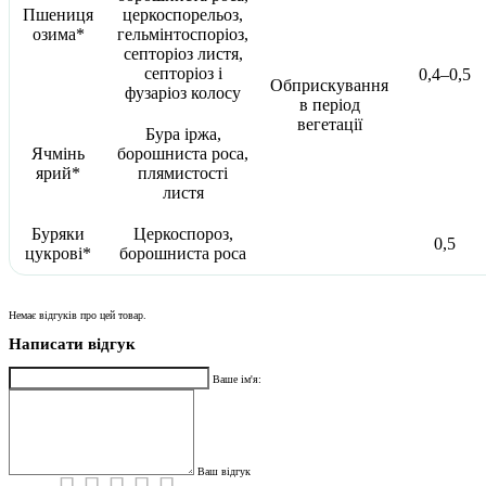
Пшениця
церкоспорельоз,
озима*
гельмінтоспоріоз,
септоріоз листя,
септоріоз і
0,4–0,5
Обприскування
фузаріоз колосу
в період
вегетації
Бура іржа,
Ячмінь
борошниста роса,
ярий*
плямистості
листя
Буряки
Церкоспороз,
0,5
цукрові*
борошниста роса
Немає відгуків про цей товар.
Написати відгук
Ваше ім'я:
Ваш відгук