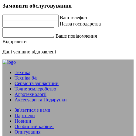
Замовити обслуговування
Ваш телефон
Назва господарства
Ваше повідомлення
Відправити
Дані успішно відправлені
Техніка
Техніка б/в
Сервіс та запчастини
Точне землеробство
Агротехнології
Аксесуари та Подарунки
Зв'язатися з нами
Партнери
Новини
Особистий кабінет
Опитування