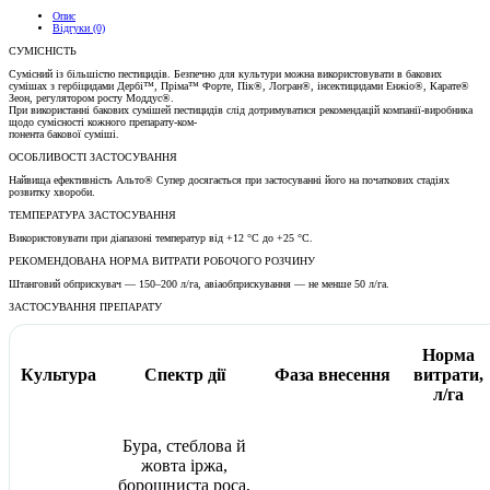
Опис
Відгуки (0)
СУМІСНІСТЬ
Сумісний із більшістю пестицидів. Безпечно для культури можна використовувати в бакових
сумішах з гербіцидами Дербі™, Пріма™ Форте, Пік®, Логран®, інсектицидами Енжіо®, Карате®
Зеон, регулятором росту Моддус®.
При використанні бакових сумішей пестицидів слід дотримуватися рекомендацій компанії-виробника
щодо сумісності кожного препарату-ком-
понента бакової суміші.
ОСОБЛИВОСТІ ЗАСТОСУВАННЯ
Найвища ефективність Альто® Супер досягається при застосуванні його на початкових стадіях
розвитку хвороби.
ТЕМПЕРАТУРА ЗАСТОСУВАННЯ
Використовувати при діапазоні температур від +12 °С до +25 °С.
РЕКОМЕНДОВАНА НОРМА ВИТРАТИ РОБОЧОГО РОЗЧИНУ
Штанговий обприскувач — 150–200 л/га, авіаобприскування — не менше 50 л/га.
ЗАСТОСУВАННЯ ПРЕПАРАТУ
Норма
Культура
Спектр дії
Фаза внесення
витрати,
л/га
Бура, стеблова й
жовта іржа,
борошниста роса,