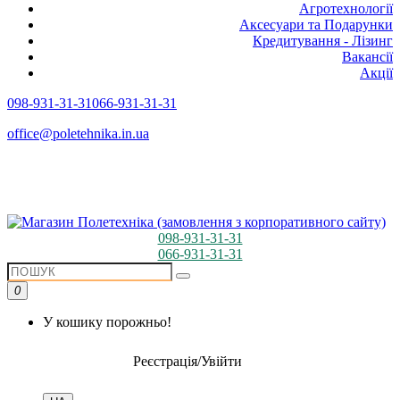
Агротехнології
Аксесуари та Подарунки
Кредитування - Лізинг
Вакансії
Акції
098-931-31-31
066-931-31-31
office@poletehnika.in.ua
098-931-31-31
066-931-31-31
0
У кошику порожньо!
Реєстрація/Увійти