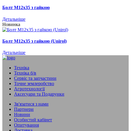
Болт М12х35 з гайкою
Детальніше
Новинка
Болт М12x35 з гайкою (Unirol)
Детальніше
Техніка
Техніка б/в
Сервіс та запчастини
Точне землеробство
Агротехнології
Аксесуари та Подарунки
Зв'язатися з нами
Партнери
Новини
Особистий кабінет
Опитування
Доставка