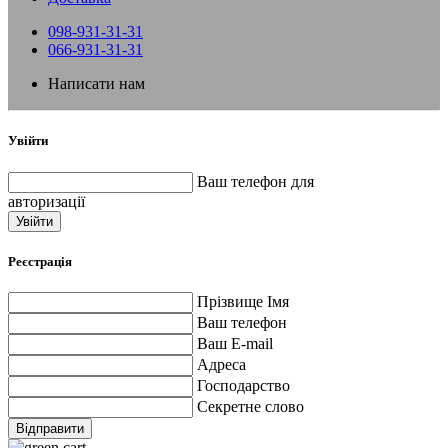
098-931-31-31
066-931-31-31
Написати нам
Увійти
Ваш телефон для
авторизації
Увійти
Реєстрація
Прізвище Імя
Ваш телефон
Ваш E-mail
Адреса
Господарство
Секретне слово
Відправити