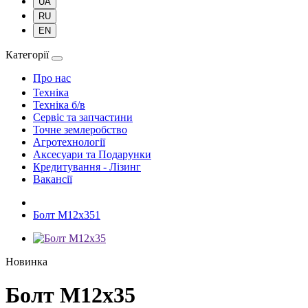
UA
RU
EN
Категорії
Про нас
Техніка
Техніка б/в
Сервіс та запчастини
Точне землеробство
Агротехнології
Аксесуари та Подарунки
Кредитування - Лізинг
Вакансії
Болт М12х351
Новинка
Болт М12х35