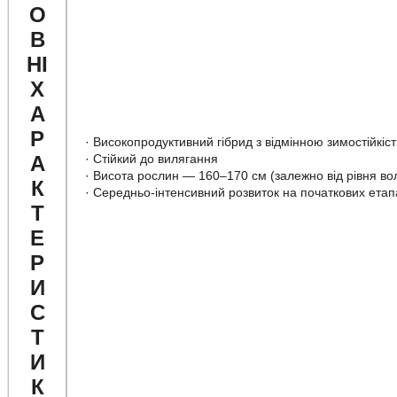
О
В
НІ
Х
А
Р
·
Високопродуктивний гібрид з відмінною зимостійкіс
А
·
Стійкий до вилягання
·
Висота рослин — 160–170 см (залежно від рівня во
К
·
Середньо-інтенсивний розвиток на початкових етап
Т
Е
Р
И
С
Т
И
К