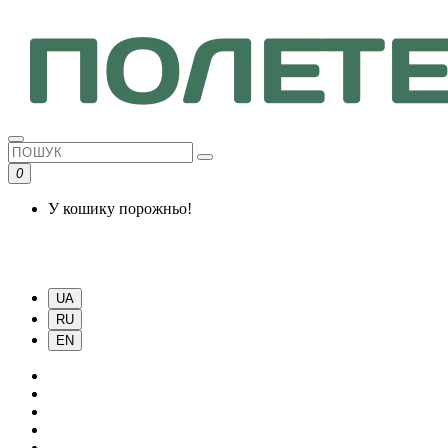
0
У кошику порожньо!
UA
RU
EN