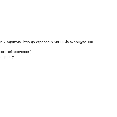
тю й адаптивністю до стресових чинників вирощування
логозабезпечення)
ах росту