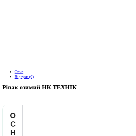
Опис
Відгуки (0)
Ріпак озимий НК ТЕХНІК
О
С
Н