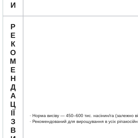
И
Р
Е
К
О
М
Е
Н
Д
А
Ц
ІЇ
·
Норма висіву — 450–600 тис. насінин/га (залежно від
З
·
Рекомендований для вирощування в усіх ріпакосійн
В