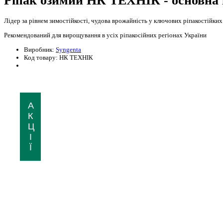
Ріпак озимий НК ТЕХНІК - основна 
Лідер за рівнем зимостійкості, чудова врожайність у ключових ріпакостійких
Рекомендований для вирощування в усіх ріпакосійних регіонах України
Виробник:
Syngenta
Код товару:
НК ТЕХНІК
А
К
Ц
І
Ї