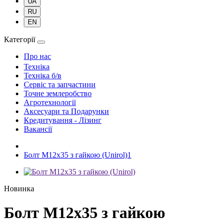
UA
RU
EN
Категорії
Про нас
Техніка
Техніка б/в
Сервіс та запчастини
Точне землеробство
Агротехнології
Аксесуари та Подарунки
Кредитування - Лізинг
Вакансії
Болт М12x35 з гайкою (Unirol)1
Новинка
Болт М12x35 з гайкою