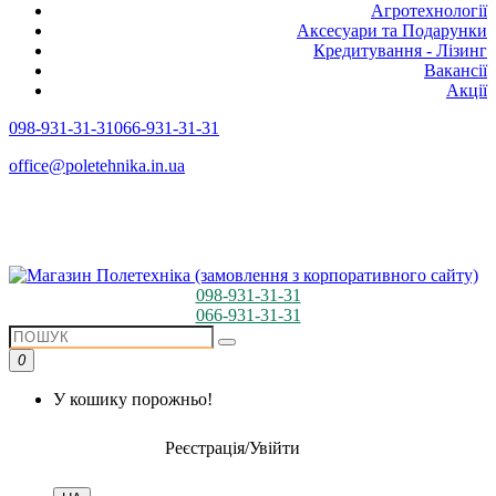
Агротехнології
Аксесуари та Подарунки
Кредитування - Лізинг
Вакансії
Акції
098-931-31-31
066-931-31-31
office@poletehnika.in.ua
098-931-31-31
066-931-31-31
0
У кошику порожньо!
Реєстрація/Увійти