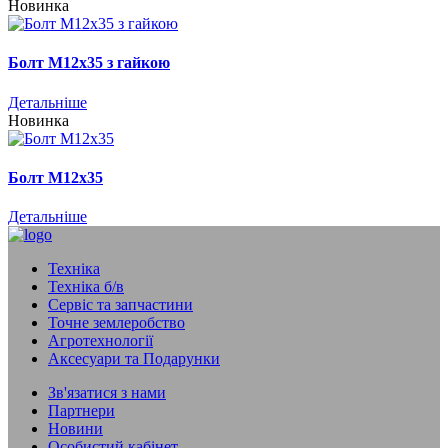
Новинка
Болт М12х35 з гайкою
Детальніше
Новинка
Болт М12х35
Детальніше
Техніка
Техніка б/в
Сервіс та запчастини
Точне землеробство
Агротехнології
Аксесуари та Подарунки
Зв'язатися з нами
Партнери
Новини
Особистий кабінет