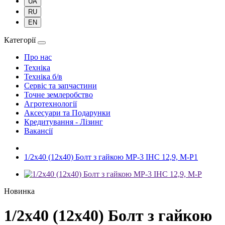
UA
RU
EN
Категорії
Про нас
Техніка
Техніка б/в
Сервіс та запчастини
Точне землеробство
Агротехнології
Аксесуари та Подарунки
Кредитування - Лізинг
Вакансії
1/2х40 (12х40) Болт з гайкою МР-3 ІНС 12,9, М-Р1
Новинка
1/2х40 (12х40) Болт з гайкою