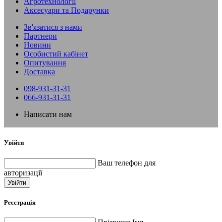
Агротехнології
Аксесуари та Подарунки
Зв'язатися з нами
Партнери
Новини
Особистий кабінет
Опитування
Доставка
098-931-31-31
066-931-31-31
Написати нам
Увійти
Ваш телефон для
авторизації
Увійти
Реєстрація