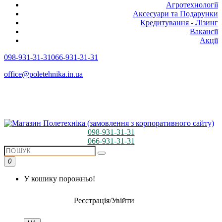
Агротехнології
Аксесуари та Подарунки
Кредитування - Лізинг
Вакансії
Акції
098-931-31-31
066-931-31-31
office@poletehnika.in.ua
098-931-31-31
066-931-31-31
0
У кошику порожньо!
Реєстрація/Увійти