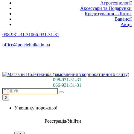
Агротехнології
Аксесуари та Подарунки
Кредитування - Лізинг
Вакансії
Акції
098-931-31-31
066-931-31-31
office@poletehnika.in.ua
098-931-31-31
066-931-31-31
0
У кошику порожньо!
Реєстрація/Увійти