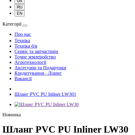
UA
RU
EN
Категорії
Про нас
Техніка
Техніка б/в
Сервіс та запчастини
Точне землеробство
Агротехнології
Аксесуари та Подарунки
Кредитування - Лізинг
Вакансії
Шланг PVC PU Inliner LW301
Новинка
Шланг PVC PU Inliner LW30