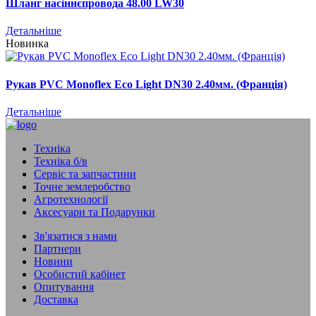
Шланг насiннєпровода 48.00 LW30
Детальніше
Новинка
Рукав PVC Monoflex Eco Light DN30 2.40мм. (Франція)
Детальніше
Техніка
Техніка б/в
Сервіс та запчастини
Точне землеробство
Агротехнології
Аксесуари та Подарунки
Зв'язатися з нами
Партнери
Новини
Особистий кабінет
Опитування
Доставка