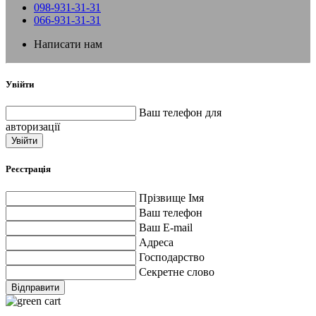
098-931-31-31
066-931-31-31
Написати нам
Увійти
Ваш телефон для
авторизації
Увійти
Реєстрація
Прізвище Імя
Ваш телефон
Ваш E-mail
Адреса
Господарство
Секретне слово
Відправити