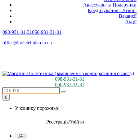
Аксесуари та Подарунки
Кредитування - Лізинг
Вакансії
Акції
098-931-31-31
066-931-31-31
office@poletehnika.in.ua
098-931-31-31
066-931-31-31
0
У кошику порожньо!
Реєстрація/Увійти
UA