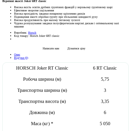
Відмінні якості Joker 6RT classic
Висока якість освіти дрібних грунтових фракцій у верхньому грунтовому шарі
Ефективне зворотне ущільнення
Висока прохідність завдяки попарному кріпленню дисків
Підвищення якості обробки грунту при збільшенні швидкості руху
Висока продуктивність при малому тяговому зусиллі
Чудова розпушування завдяки полусферическим вирізні дискам і оптимальному вазі
машини
Виробник:
Horsсh
Код товару:
Horsch Joker 6RT classic
Написати нам
Дізнатися ціну
Опис
Відгуки (0)
HORSCH Joker RT Classic
6 RT Classic
Робоча ширина (м)
5,75
Транспортна ширина (м)
3
Транспортна висота (м)
3,35
Довжина (м)
6
Маса (кг) *
5 050