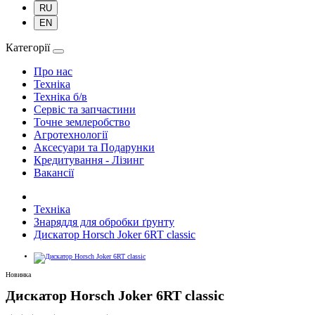
RU
EN
Категорії
Про нас
Техніка
Техніка б/в
Сервіс та запчастини
Точне землеробство
Агротехнології
Аксесуари та Подарунки
Кредитування - Лізинг
Вакансії
Техніка
Знаряддя для обробки ґрунту
Дискатор Horsch Joker 6RT classic
Новинка
Дискатор Horsch Joker 6RT classic