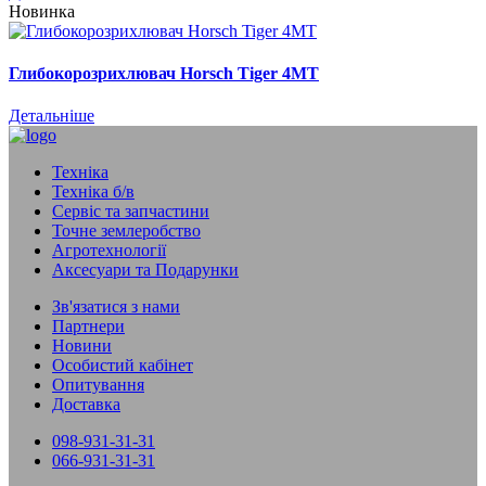
Новинка
Глибокорозрихлювач Horsch Tiger 4MT
Детальніше
Техніка
Техніка б/в
Сервіс та запчастини
Точне землеробство
Агротехнології
Аксесуари та Подарунки
Зв'язатися з нами
Партнери
Новини
Особистий кабінет
Опитування
Доставка
098-931-31-31
066-931-31-31