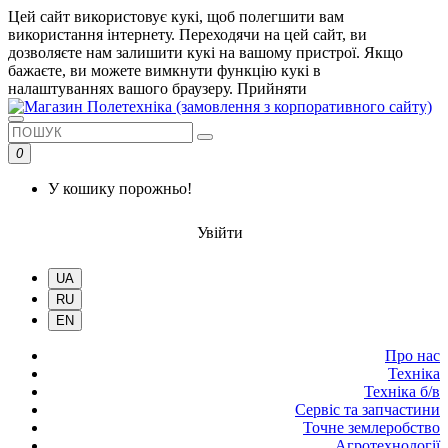
Цей сайт використовує кукі, щоб полегшити вам
використання інтернету. Переходячи на цей сайт, ви
дозволяєте нам залишити кукі на вашому пристрої. Якщо
бажаєте, ви можете вимкнути функцію кукі в
налаштуваннях вашого браузеру.
Прийняти
0
У кошику порожньо!
Увійти
UA
RU
EN
Про нас
Техніка
Техніка б/в
Сервіс та запчастини
Точне землеробство
Агротехнології