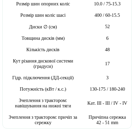
Розмір шин опорних коліс
10.0 / 75-15.3
Розмір шин коліс шасі
400 / 60-15.5
52
Диски ∅ (см)
Товщина дисків (мм)
6
Кількість дисків
48
Кут різання дискової системи
17
(градуси)
Гідр. підключення (ДД-секції)
3
Потужність (кВт / к.с.)
130-175 / 180-240
Зчеплення з трактором:
Кат. III - III / IV - IV
навішування на нижні тяги
Зчеплення з трактором: причіп за
Причіпна сережка
сережку
42 - 51 mm